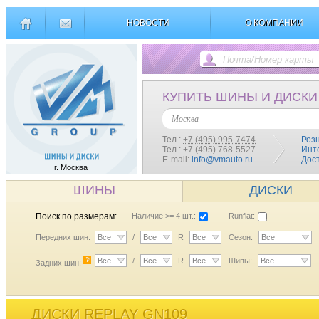
НОВОСТИ
О КОМПАНИИ
КУПИТЬ ШИНЫ И ДИСКИ
Москва
Тел.:
+7 (495) 995-7474
Роз
Тел.: +7 (495) 768-5527
Инт
E-mail:
info@vmauto.ru
Дос
г. Москва
ШИНЫ
ДИСКИ
Поиск по размерам:
Наличие >= 4 шт.:
Runflat:
Передних шин:
Все
/
Все
R
Все
Сезон:
Все
?
Все
/
Все
R
Все
Шипы:
Все
Задних шин:
ДИСКИ REPLAY GN109