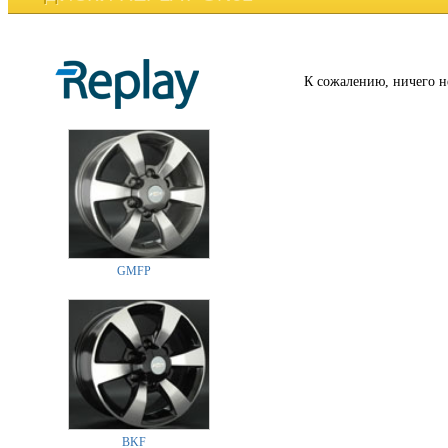
К сожалению, ничего н
GMFP
BKF