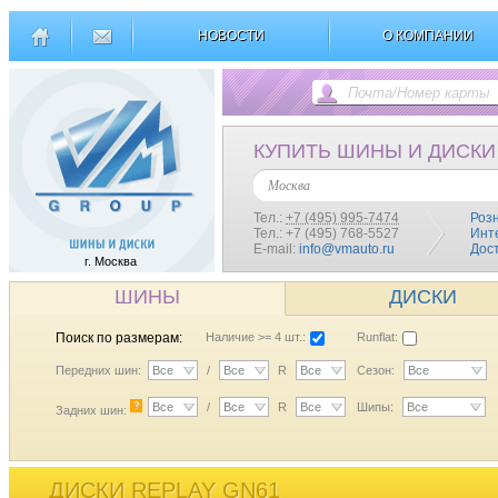
НОВОСТИ
О КОМПАНИИ
КУПИТЬ ШИНЫ И ДИСКИ
Москва
Тел.:
+7 (495) 995-7474
Роз
Тел.: +7 (495) 768-5527
Инт
E-mail:
info@vmauto.ru
Дос
г. Москва
ШИНЫ
ДИСКИ
Поиск по размерам:
Наличие >= 4 шт.:
Runflat:
Передних шин:
Все
/
Все
R
Все
Сезон:
Все
?
Все
/
Все
R
Все
Шипы:
Все
Задних шин:
ДИСКИ REPLAY GN61