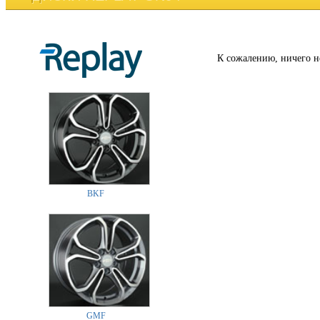
К сожалению, ничего н
BKF
GMF