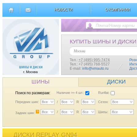
НОВОСТИ
О КОМПАНИИ
КУПИТЬ ШИНЫ И ДИСКИ
Москва
Тел.:
+7 (495) 995-7474
Роз
Тел.: +7 (495) 768-5527
Инт
E-mail:
info@vmauto.ru
Дос
г. Москва
ШИНЫ
ДИСКИ
Поиск по размерам:
Наличие >= 4 шт.:
Runflat:
Передних шин:
Все
/
Все
R
Все
Сезон:
Все
?
Все
/
Все
R
Все
Шипы:
Все
Задних шин:
ДИСКИ REPLAY GN94