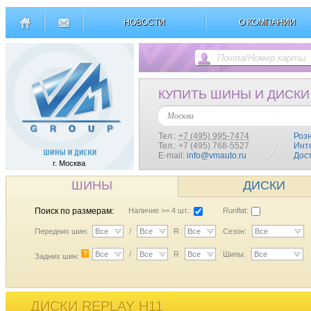
НОВОСТИ
О КОМПАНИИ
КУПИТЬ ШИНЫ И ДИСКИ
Москва
Тел.:
+7 (495) 995-7474
Роз
Тел.: +7 (495) 768-5527
Инт
E-mail:
info@vmauto.ru
Дос
г. Москва
ШИНЫ
ДИСКИ
Поиск по размерам:
Наличие >= 4 шт.:
Runflat:
Передних шин:
Все
/
Все
R
Все
Сезон:
Все
?
Все
/
Все
R
Все
Шипы:
Все
Задних шин:
ДИСКИ REPLAY H11