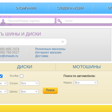
О КОМПАНИИ
СКИДКИ И АКЦИИ
ОТ
ТЬ ШИНЫ И ДИСКИ
495) 995-7474
Розничные магазины
(495) 768-5527
Интернет магазин
fo@vmauto.ru
Доставка
ДИСКИ
МОТОШИНЫ
Runflat:
Поиск по автомобилю:
Марка:
Все
се
Сезон:
Все
Поиск
се
Шипы:
Все