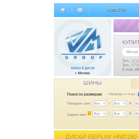
НОВОСТИ
КУПИ
Москва
Тел.:
+7 (
Тел.: +7 
E-mail:
in
г. Москва
ШИНЫ
Поиск по размерам:
Наличие >= 4 шт.:
Передних шин:
Все
/
Все
R
В
?
Все
/
Все
R
В
Задних шин:
ДИСКИ REPLAY HND180