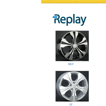
BKF
SF