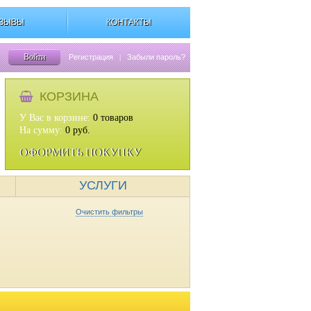
ЗЫВЫ
КОНТАКТЫ
Войти
Регистрация
|
Забыли пароль?
КОРЗИНА
У Вас в корзине:
0
товаров
На сумму:
0
руб.
ОФОРМИТЬ ПОКУПКУ
УСЛУГИ
Очистить фильтры