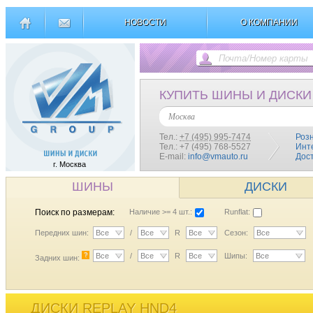
НОВОСТИ
О КОМПАНИИ
КУПИТЬ ШИНЫ И ДИСКИ
Москва
Тел.:
+7 (495) 995-7474
Роз
Тел.: +7 (495) 768-5527
Инт
E-mail:
info@vmauto.ru
Дос
г. Москва
ШИНЫ
ДИСКИ
Поиск по размерам:
Наличие >= 4 шт.:
Runflat:
Передних шин:
Все
/
Все
R
Все
Сезон:
Все
?
Все
/
Все
R
Все
Шипы:
Все
Задних шин:
ДИСКИ REPLAY HND4