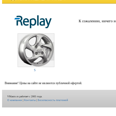
К сожалению, ничего н
S
Внимание! Цены на сайте не являются публичной офертой.
VMauto.ru работает с 2005 года.
О компании
|
Контакты
|
Безопасность платежей