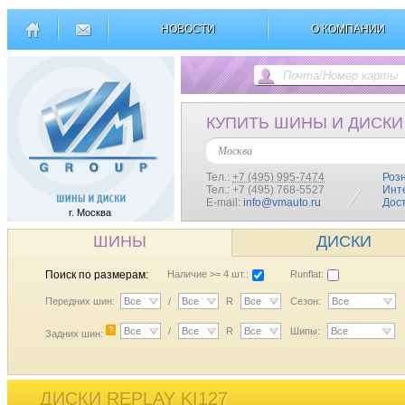
НОВОСТИ
О КОМПАНИИ
КУПИТЬ ШИНЫ И ДИСКИ
Москва
Тел.:
+7 (495) 995-7474
Роз
Тел.: +7 (495) 768-5527
Инт
E-mail:
info@vmauto.ru
Дос
г. Москва
ШИНЫ
ДИСКИ
Поиск по размерам:
Наличие >= 4 шт.:
Runflat:
Передних шин:
Все
/
Все
R
Все
Сезон:
Все
?
Все
/
Все
R
Все
Шипы:
Все
Задних шин:
ДИСКИ REPLAY KI127