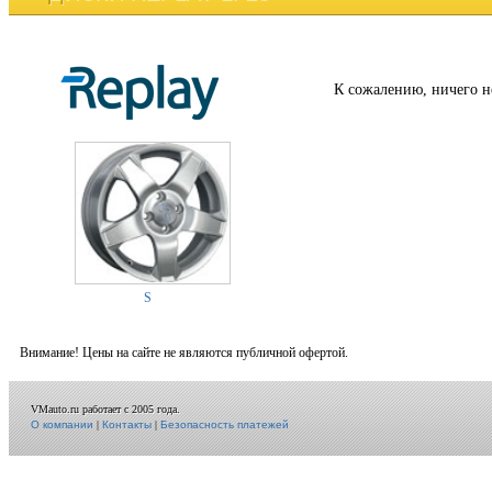
К сожалению, ничего н
S
Внимание! Цены на сайте не являются публичной офертой.
VMauto.ru работает с 2005 года.
О компании
|
Контакты
|
Безопасность платежей