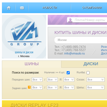
НОВОСТИ
О КОМПАНИИ
КУПИТЬ ШИНЫ И ДИСКИ
Москва
Тел.:
+7 (495) 995-7474
Роз
Тел.: +7 (495) 768-5527
Инт
E-mail:
info@vmauto.ru
Дос
г. Москва
ШИНЫ
ДИСКИ
Поиск по размерам:
Наличие >= 4 шт.:
Runflat:
Передних шин:
Все
/
Все
R
Все
Сезон:
Все
?
Все
/
Все
R
Все
Шипы:
Все
Задних шин:
ДИСКИ REPLAY LF23