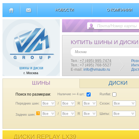
НОВОСТИ
О КОМПАНИИ
КУПИТЬ ШИНЫ И ДИСКИ
Москва
Тел.:
+7 (495) 995-7474
Роз
Тел.: +7 (495) 768-5527
Инт
E-mail:
info@vmauto.ru
Дос
г. Москва
ШИНЫ
ДИСКИ
Поиск по размерам:
Наличие >= 4 шт.:
Runflat:
Передних шин:
Все
/
Все
R
Все
Сезон:
Все
?
Все
/
Все
R
Все
Шипы:
Все
Задних шин:
ДИСКИ REPLAY LX39