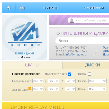
НОВОСТИ
О КОМПАНИИ
КУПИТЬ ШИНЫ И ДИСКИ
Москва
Тел.:
+7 (495) 995-7474
Роз
Тел.: +7 (495) 768-5527
Инт
E-mail:
info@vmauto.ru
Дос
г. Москва
ШИНЫ
ДИСКИ
Поиск по размерам:
Наличие >= 4 шт.:
Runflat:
Передних шин:
Все
/
Все
R
Все
Сезон:
Все
?
Все
/
Все
R
Все
Шипы:
Все
Задних шин:
ДИСКИ REPLAY MR100