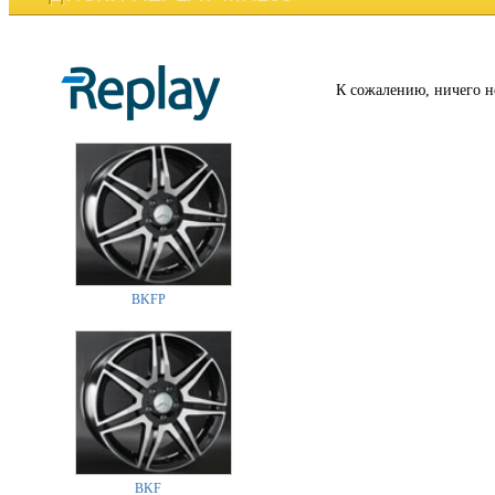
К сожалению, ничего н
BKFP
BKF