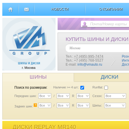
НОВОСТИ
О КОМПАНИИ
КУПИТЬ ШИНЫ И ДИСКИ
Москва
Тел.:
+7 (495) 995-7474
Роз
Тел.: +7 (495) 768-5527
Инт
E-mail:
info@vmauto.ru
Дос
г. Москва
ШИНЫ
ДИСКИ
Поиск по размерам:
Наличие >= 4 шт.:
Runflat:
Передних шин:
Все
/
Все
R
Все
Сезон:
Все
?
Все
/
Все
R
Все
Шипы:
Все
Задних шин:
ДИСКИ REPLAY MR140