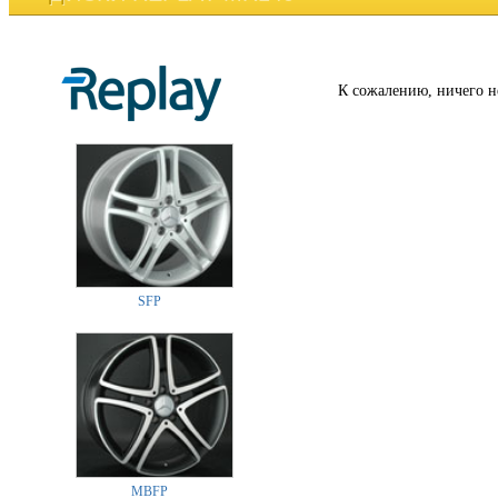
К сожалению, ничего н
SFP
MBFP