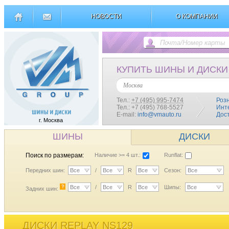
НОВОСТИ
О КОМПАНИИ
КУПИТЬ ШИНЫ И ДИСКИ
Москва
Тел.:
+7 (495) 995-7474
Роз
Тел.: +7 (495) 768-5527
Инт
E-mail:
info@vmauto.ru
Дос
г. Москва
ШИНЫ
ДИСКИ
Поиск по размерам:
Наличие >= 4 шт.:
Runflat:
Передних шин:
Все
/
Все
R
Все
Сезон:
Все
?
Все
/
Все
R
Все
Шипы:
Все
Задних шин:
ДИСКИ REPLAY NS129