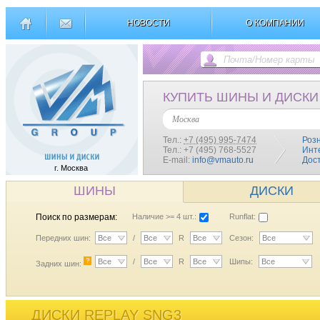
НОВОСТИ
О КОМПАНИИ
КУПИТЬ ШИНЫ И ДИСКИ
Москва
Тел.:
+7 (495) 995-7474
Роз
Тел.: +7 (495) 768-5527
Инт
E-mail:
info@vmauto.ru
Дос
г. Москва
ШИНЫ
ДИСКИ
Поиск по размерам:
Наличие >= 4 шт.:
Runflat:
Передних шин:
Все
/
Все
R
Все
Сезон:
Все
?
Все
/
Все
R
Все
Шипы:
Все
Задних шин:
ДИСКИ REPLAY SNG3