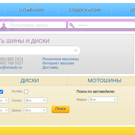
О КОМПАНИИ
СКИДКИ И АКЦИИ
ОТ
ТЬ ШИНЫ И ДИСКИ
495) 995-7474
Розничные магазины
(495) 768-5527
Интернет магазин
fo@vmauto.ru
Доставка
ДИСКИ
МОТОШИНЫ
Runflat:
Поиск по автомобилю:
Марка:
Все
се
Сезон:
Все
Поиск
се
Шипы:
Все