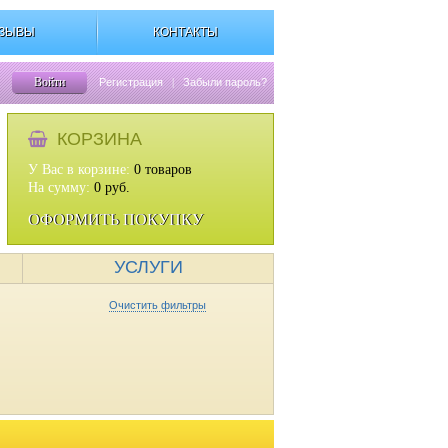
ЗЫВЫ
КОНТАКТЫ
Войти
Регистрация
|
Забыли пароль?
КОРЗИНА
У Вас в корзине:
0
товаров
На сумму:
0
руб.
ОФОРМИТЬ ПОКУПКУ
УСЛУГИ
Очистить фильтры