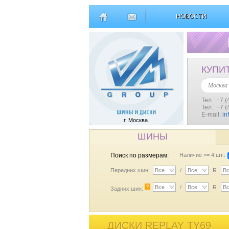
НОВОСТИ
КУПИ
Москва
Тел.:
+7 (
Тел.: +7 
E-mail:
in
г. Москва
ШИНЫ
Поиск по размерам:
Наличие >= 4 шт.:
Передних шин:
Все
/
Все
R
В
?
Все
/
Все
R
В
Задних шин:
ДИСКИ REPLAY TY69