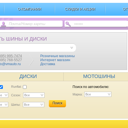
О КОМПАНИИ
СКИДКИ И АКЦИИ
ОТ
ТЬ ШИНЫ И ДИСКИ
495) 995-7474
Розничные магазины
(495) 768-5527
Интернет магазин
fo@vmauto.ru
Доставка
ДИСКИ
МОТОШИНЫ
Runflat:
Поиск по автомобилю:
Марка:
Все
се
Сезон:
Все
Поиск
се
Шипы:
Все