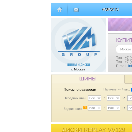
НОВОСТИ
КУПИ
Москва
Тел.:
+7 (
Тел.: +7 
E-mail:
in
г. Москва
ШИНЫ
Поиск по размерам:
Наличие >= 4 шт.:
Передних шин:
Все
/
Все
R
В
?
Все
/
Все
R
В
Задних шин:
ДИСКИ REPLAY VV129