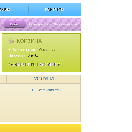
ЗЫВЫ
КОНТАКТЫ
Войти
Регистрация
|
Забыли пароль?
КОРЗИНА
У Вас в корзине:
0
товаров
На сумму:
0
руб.
ОФОРМИТЬ ПОКУПКУ
УСЛУГИ
Очистить фильтры