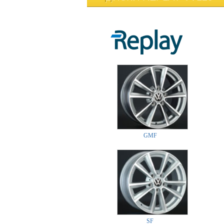
GMF
SF