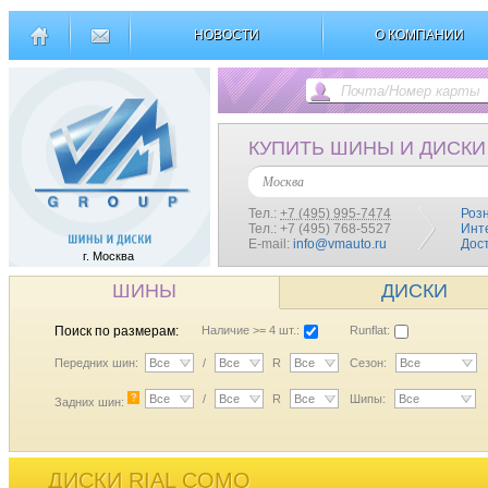
НОВОСТИ
О КОМПАНИИ
КУПИТЬ ШИНЫ И ДИСКИ
Москва
Тел.:
+7 (495) 995-7474
Роз
Тел.: +7 (495) 768-5527
Инт
E-mail:
info@vmauto.ru
Дос
г. Москва
ШИНЫ
ДИСКИ
Поиск по размерам:
Наличие >= 4 шт.:
Runflat:
Передних шин:
Все
/
Все
R
Все
Сезон:
Все
?
Все
/
Все
R
Все
Шипы:
Все
Задних шин:
ДИСКИ RIAL COMO