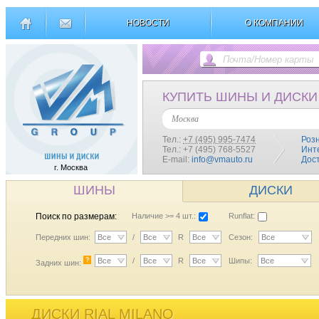
НОВОСТИ
О КОМПАНИИ
КУПИТЬ ШИНЫ И ДИСКИ
Москва
Тел.:
+7 (495) 995-7474
Роз
Тел.: +7 (495) 768-5527
Инт
E-mail:
info@vmauto.ru
Дос
г. Москва
ШИНЫ
ДИСКИ
Поиск по размерам:
Наличие >= 4 шт.:
Runflat:
Передних шин:
Все
/
Все
R
Все
Сезон:
Все
?
Все
/
Все
R
Все
Шипы:
Все
Задних шин:
ДИСКИ RIAL MILANO