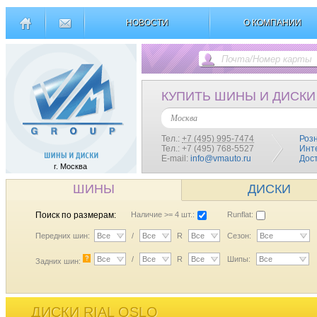
НОВОСТИ
О КОМПАНИИ
КУПИТЬ ШИНЫ И ДИСКИ
Москва
Тел.:
+7 (495) 995-7474
Роз
Тел.: +7 (495) 768-5527
Инт
E-mail:
info@vmauto.ru
Дос
г. Москва
ШИНЫ
ДИСКИ
Поиск по размерам:
Наличие >= 4 шт.:
Runflat:
Передних шин:
Все
/
Все
R
Все
Сезон:
Все
?
Все
/
Все
R
Все
Шипы:
Все
Задних шин:
ДИСКИ RIAL OSLO