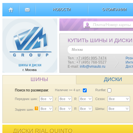
НОВОСТИ
О КОМПАНИИ
КУПИТЬ ШИНЫ И ДИСКИ
Москва
Тел.:
+7 (495) 995-7474
Роз
Тел.: +7 (495) 768-5527
Инт
E-mail:
info@vmauto.ru
Дос
г. Москва
ШИНЫ
ДИСКИ
Поиск по размерам:
Наличие >= 4 шт.:
Runflat:
Передних шин:
Все
/
Все
R
Все
Сезон:
Все
?
Все
/
Все
R
Все
Шипы:
Все
Задних шин:
ДИСКИ RIAL QUINTO