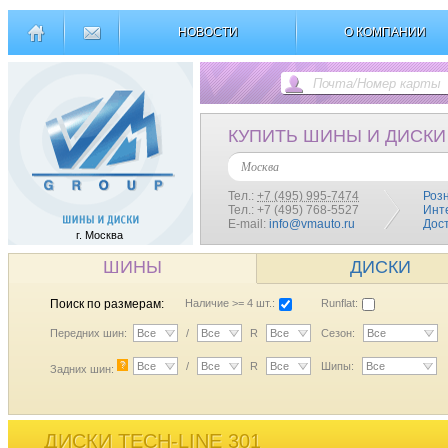
НОВОСТИ
О КОМПАНИИ
КУПИТЬ ШИНЫ И ДИСКИ
Москва
Тел.:
+7 (495) 995-7474
Роз
Тел.: +7 (495) 768-5527
Инт
E-mail:
info@vmauto.ru
Дос
г. Москва
ШИНЫ
ДИСКИ
Поиск по размерам:
Наличие >= 4 шт.:
Runflat:
Передних шин:
Все
/
Все
R
Все
Сезон:
Все
?
Все
/
Все
R
Все
Шипы:
Все
Задних шин:
ДИСКИ TECH-LINE 301