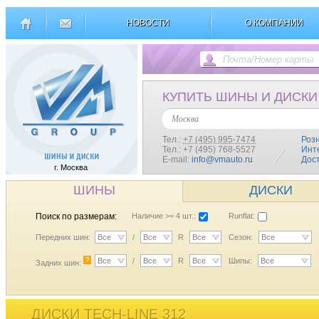
НОВОСТИ
О КОМПАНИИ
КУПИТЬ ШИНЫ И ДИСКИ
Москва
Тел.:
+7 (495) 995-7474
Роз
Тел.: +7 (495) 768-5527
Инт
E-mail:
info@vmauto.ru
Дос
г. Москва
ШИНЫ
ДИСКИ
Поиск по размерам:
Наличие >= 4 шт.:
Runflat:
Передних шин:
Все
/
Все
R
Все
Сезон:
Все
?
Все
/
Все
R
Все
Шипы:
Все
Задних шин:
ДИСКИ TECH-LINE 312