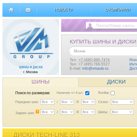
НОВОСТИ
О КОМПАНИИ
КУПИТЬ ШИНЫ И ДИСКИ
Москва
Тел.:
+7 (495) 995-7474
Роз
Тел.: +7 (495) 768-5527
Инт
E-mail:
info@vmauto.ru
Дос
г. Москва
ШИНЫ
ДИСКИ
Поиск по размерам:
Наличие >= 4 шт.:
Runflat:
Передних шин:
Все
/
Все
R
Все
Сезон:
Все
?
Все
/
Все
R
Все
Шипы:
Все
Задних шин:
ДИСКИ TECH-LINE 313