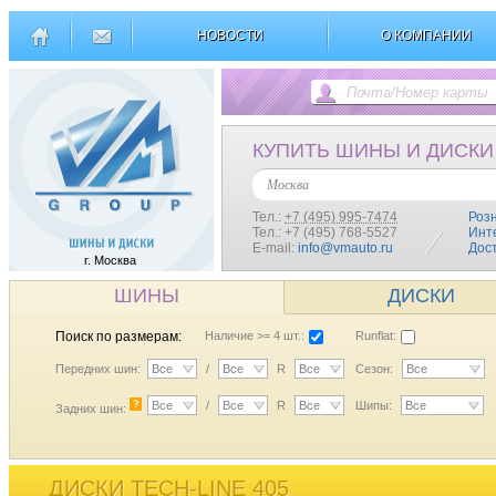
НОВОСТИ
О КОМПАНИИ
КУПИТЬ ШИНЫ И ДИСКИ
Москва
Тел.:
+7 (495) 995-7474
Роз
Тел.: +7 (495) 768-5527
Инт
E-mail:
info@vmauto.ru
Дос
г. Москва
ШИНЫ
ДИСКИ
Поиск по размерам:
Наличие >= 4 шт.:
Runflat:
Передних шин:
Все
/
Все
R
Все
Сезон:
Все
?
Все
/
Все
R
Все
Шипы:
Все
Задних шин:
ДИСКИ TECH-LINE 405