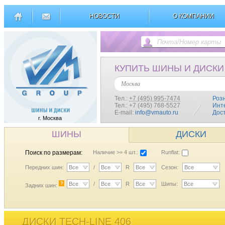
НОВОСТИ
О КОМПАНИИ
КУПИТЬ ШИНЫ И ДИСКИ
Москва
Тел.:
+7 (495) 995-7474
Роз
Тел.: +7 (495) 768-5527
Инт
E-mail:
info@vmauto.ru
Дос
г. Москва
ШИНЫ
ДИСКИ
Поиск по размерам:
Наличие >= 4 шт.:
Runflat:
Передних шин:
Все
/
Все
R
Все
Сезон:
Все
?
Все
/
Все
R
Все
Шипы:
Все
Задних шин:
ДИСКИ TECH-LINE 406