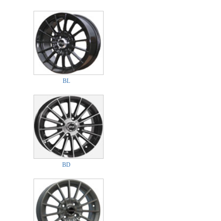
BL
BD