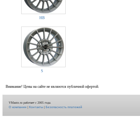
HB
S
Внимание! Цены на сайте не являются публичной офертой.
VMauto.ru работает с 2005 года.
О компании
|
Контакты
|
Безопасность платежей