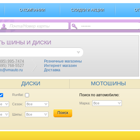
О КОМПАНИИ
СКИДКИ И АКЦИИ
ОТ
ТЬ ШИНЫ И ДИСКИ
495) 995-7474
Розничные магазины
(495) 768-5527
Интернет магазин
fo@vmauto.ru
Доставка
ДИСКИ
МОТОШИНЫ
Runflat:
Поиск по автомобилю:
Марка:
Все
се
Сезон:
Все
Поиск
се
Шипы:
Все