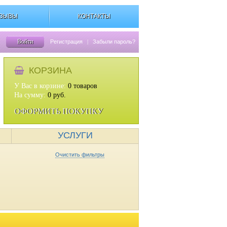
ЗЫВЫ
КОНТАКТЫ
Войти
Регистрация
|
Забыли пароль?
КОРЗИНА
У Вас в корзине:
0
товаров
На сумму:
0
руб.
ОФОРМИТЬ ПОКУПКУ
УСЛУГИ
Очистить фильтры