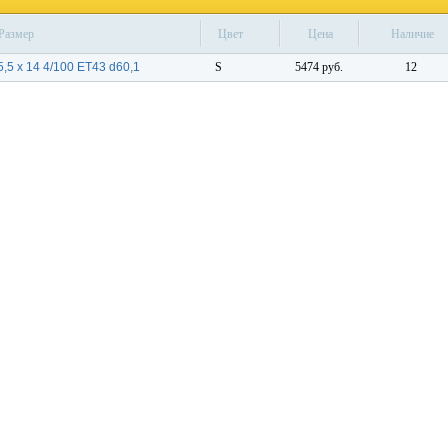
Размер
Цвет
Цена
Наличие
5,5 x 14 4/100 ET43 d60,1
S
5474 руб.
12