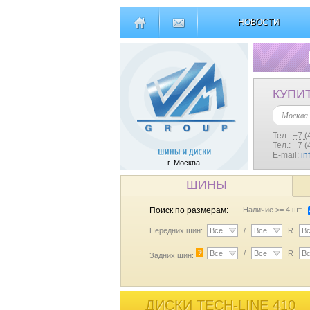
НОВОСТИ
КУПИ
Москва
Тел.:
+7 (
Тел.: +7 
E-mail:
in
г. Москва
ШИНЫ
Поиск по размерам:
Наличие >= 4 шт.:
Передних шин:
Все
/
Все
R
В
?
Все
/
Все
R
В
Задних шин:
ДИСКИ TECH-LINE 410