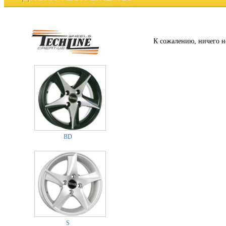
К сожалению, ничего н
BD
S