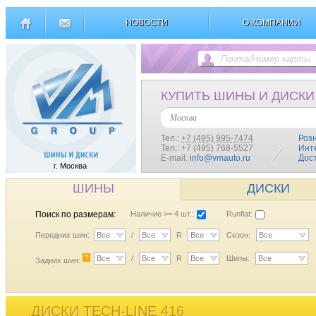
НОВОСТИ
О КОМПАНИИ
КУПИТЬ ШИНЫ И ДИСКИ
Москва
Тел.:
+7 (495) 995-7474
Роз
Тел.: +7 (495) 768-5527
Инт
E-mail:
info@vmauto.ru
Дос
г. Москва
ШИНЫ
ДИСКИ
Поиск по размерам:
Наличие >= 4 шт.:
Runflat:
Передних шин:
Все
/
Все
R
Все
Сезон:
Все
?
Все
/
Все
R
Все
Шипы:
Все
Задних шин:
ДИСКИ TECH-LINE 416