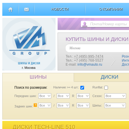
НОВОСТИ
О КОМПАНИИ
КУПИТЬ ШИНЫ И ДИСКИ
Москва
Тел.:
+7 (495) 995-7474
Роз
Тел.: +7 (495) 768-5527
Инт
E-mail:
info@vmauto.ru
Дос
г. Москва
ШИНЫ
ДИСКИ
Поиск по размерам:
Наличие >= 4 шт.:
Runflat:
Передних шин:
Все
/
Все
R
Все
Сезон:
Все
?
Все
/
Все
R
Все
Шипы:
Все
Задних шин:
ДИСКИ TECH-LINE 510