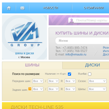
НОВОСТИ
О КОМПАНИИ
КУПИТЬ ШИНЫ И ДИСКИ
Москва
Тел.:
+7 (495) 995-7474
Роз
Тел.: +7 (495) 768-5527
Инт
E-mail:
info@vmauto.ru
Дос
г. Москва
ШИНЫ
ДИСКИ
Поиск по размерам:
Наличие >= 4 шт.:
Runflat:
Передних шин:
Все
/
Все
R
Все
Сезон:
Все
?
Все
/
Все
R
Все
Шипы:
Все
Задних шин:
ДИСКИ TECH-LINE 535