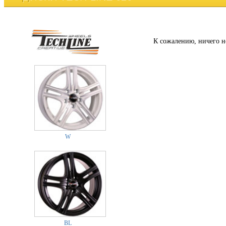
К сожалению, ничего н
W
BL