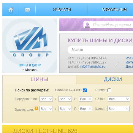
НОВОСТИ
О КОМПАНИИ
КУПИТЬ ШИНЫ И ДИСКИ
Москва
Тел.:
+7 (495) 995-7474
Роз
Тел.: +7 (495) 768-5527
Инт
E-mail:
info@vmauto.ru
Дос
г. Москва
ШИНЫ
ДИСКИ
Поиск по размерам:
Наличие >= 4 шт.:
Runflat:
Передних шин:
Все
/
Все
R
Все
Сезон:
Все
?
Все
/
Все
R
Все
Шипы:
Все
Задних шин:
ДИСКИ TECH-LINE 626