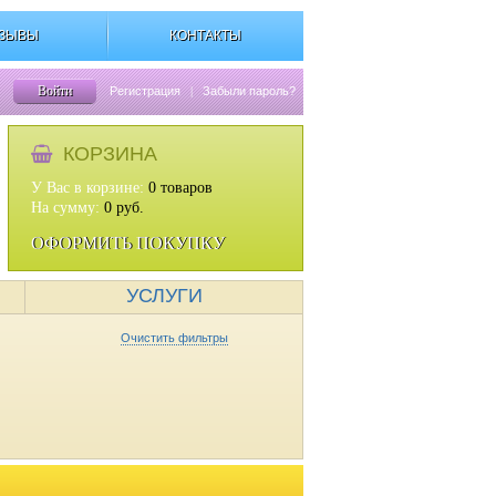
ЗЫВЫ
КОНТАКТЫ
Войти
Регистрация
|
Забыли пароль?
КОРЗИНА
У Вас в корзине:
0
товаров
На сумму:
0
руб.
ОФОРМИТЬ ПОКУПКУ
УСЛУГИ
Очистить фильтры