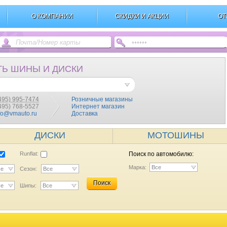
О КОМПАНИИ
СКИДКИ И АКЦИИ
ОТ
ТЬ ШИНЫ И ДИСКИ
495) 995-7474
Розничные магазины
(495) 768-5527
Интернет магазин
fo@vmauto.ru
Доставка
ДИСКИ
МОТОШИНЫ
Runflat:
Поиск по автомобилю:
Марка:
Все
се
Сезон:
Все
Поиск
се
Шипы:
Все