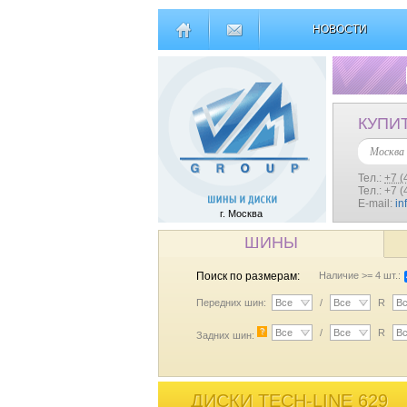
НОВОСТИ
КУПИ
Москва
Тел.:
+7 (
Тел.: +7 
E-mail:
in
г. Москва
ШИНЫ
Поиск по размерам:
Наличие >= 4 шт.:
Передних шин:
Все
/
Все
R
В
?
Все
/
Все
R
В
Задних шин:
ДИСКИ TECH-LINE 629