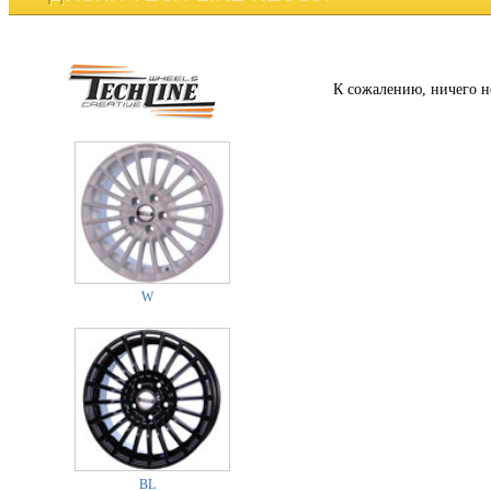
К сожалению, ничего н
W
BL