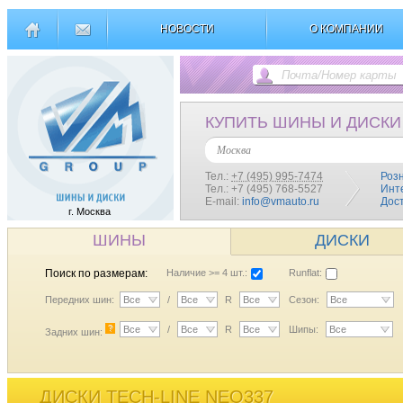
НОВОСТИ
О КОМПАНИИ
КУПИТЬ ШИНЫ И ДИСКИ
Москва
Тел.:
+7 (495) 995-7474
Роз
Тел.: +7 (495) 768-5527
Инт
E-mail:
info@vmauto.ru
Дос
г. Москва
ШИНЫ
ДИСКИ
Поиск по размерам:
Наличие >= 4 шт.:
Runflat:
Передних шин:
Все
/
Все
R
Все
Сезон:
Все
?
Все
/
Все
R
Все
Шипы:
Все
Задних шин:
ДИСКИ TECH-LINE NEO337