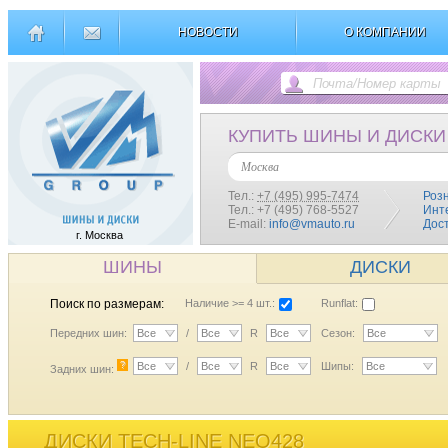
НОВОСТИ
О КОМПАНИИ
КУПИТЬ ШИНЫ И ДИСКИ
Москва
Тел.:
+7 (495) 995-7474
Роз
Тел.: +7 (495) 768-5527
Инт
E-mail:
info@vmauto.ru
Дос
г. Москва
ШИНЫ
ДИСКИ
Поиск по размерам:
Наличие >= 4 шт.:
Runflat:
Передних шин:
Все
/
Все
R
Все
Сезон:
Все
?
Все
/
Все
R
Все
Шипы:
Все
Задних шин:
ДИСКИ TECH-LINE NEO428