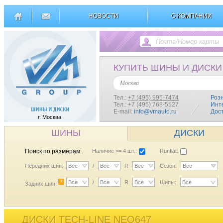
НОВОСТИ
О КОМПАНИИ
КУПИТЬ ШИНЫ И ДИСКИ
Москва
Тел.:
+7 (495) 995-7474
Роз
Тел.: +7 (495) 768-5527
Инт
E-mail:
info@vmauto.ru
Дос
г. Москва
ШИНЫ
ДИСКИ
Поиск по размерам:
Наличие >= 4 шт.:
Runflat:
Передних шин:
Все
/
Все
R
Все
Сезон:
Все
?
Все
/
Все
R
Все
Шипы:
Все
Задних шин:
ДИСКИ TECH-LINE NEO647