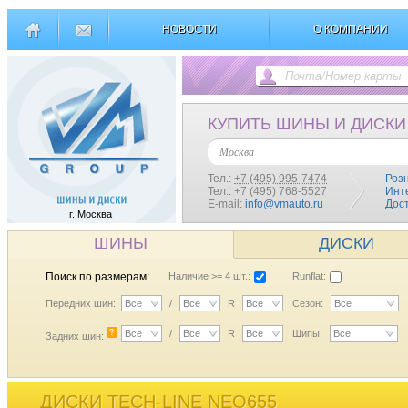
НОВОСТИ
О КОМПАНИИ
КУПИТЬ ШИНЫ И ДИСКИ
Москва
Тел.:
+7 (495) 995-7474
Роз
Тел.: +7 (495) 768-5527
Инт
E-mail:
info@vmauto.ru
Дос
г. Москва
ШИНЫ
ДИСКИ
Поиск по размерам:
Наличие >= 4 шт.:
Runflat:
Передних шин:
Все
/
Все
R
Все
Сезон:
Все
?
Все
/
Все
R
Все
Шипы:
Все
Задних шин:
ДИСКИ TECH-LINE NEO655