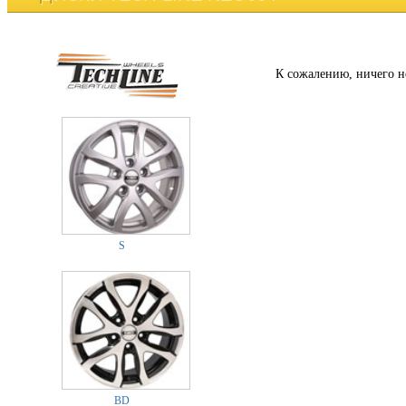
К сожалению, ничего н
S
BD