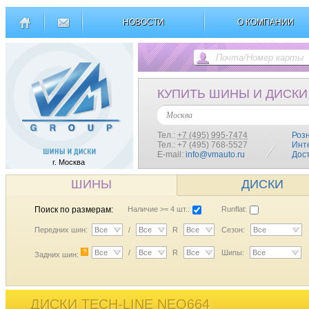
НОВОСТИ
О КОМПАНИИ
КУПИТЬ ШИНЫ И ДИСКИ
Москва
Тел.:
+7 (495) 995-7474
Роз
Тел.: +7 (495) 768-5527
Инт
E-mail:
info@vmauto.ru
Дос
г. Москва
ШИНЫ
ДИСКИ
Поиск по размерам:
Наличие >= 4 шт.:
Runflat:
Передних шин:
Все
/
Все
R
Все
Сезон:
Все
?
Все
/
Все
R
Все
Шипы:
Все
Задних шин:
ДИСКИ TECH-LINE NEO664