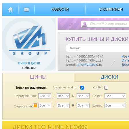
НОВОСТИ
О КОМПАНИИ
КУПИТЬ ШИНЫ И ДИСКИ
Москва
Тел.:
+7 (495) 995-7474
Роз
Тел.: +7 (495) 768-5527
Инт
E-mail:
info@vmauto.ru
Дос
г. Москва
ШИНЫ
ДИСКИ
Поиск по размерам:
Наличие >= 4 шт.:
Runflat:
Передних шин:
Все
/
Все
R
Все
Сезон:
Все
?
Все
/
Все
R
Все
Шипы:
Все
Задних шин:
ДИСКИ TECH-LINE NEO669