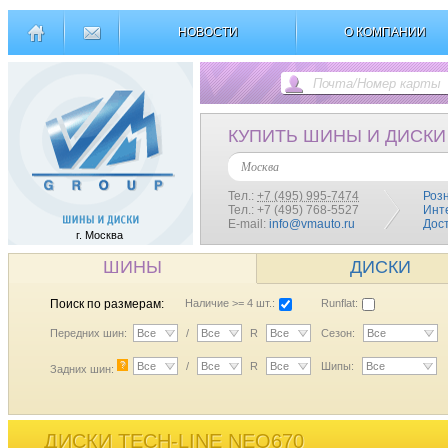
НОВОСТИ
О КОМПАНИИ
КУПИТЬ ШИНЫ И ДИСКИ
Москва
Тел.:
+7 (495) 995-7474
Роз
Тел.: +7 (495) 768-5527
Инт
E-mail:
info@vmauto.ru
Дос
г. Москва
ШИНЫ
ДИСКИ
Поиск по размерам:
Наличие >= 4 шт.:
Runflat:
Передних шин:
Все
/
Все
R
Все
Сезон:
Все
?
Все
/
Все
R
Все
Шипы:
Все
Задних шин:
ДИСКИ TECH-LINE NEO670