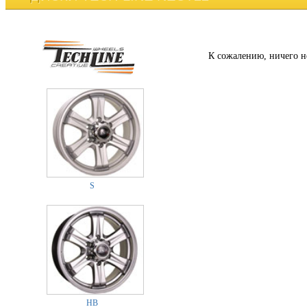
К сожалению, ничего н
S
HB