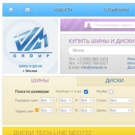
НОВОСТИ
О КОМПАНИИ
КУПИТЬ ШИНЫ И ДИСКИ
Москва
Тел.:
+7 (495) 995-7474
Роз
Тел.: +7 (495) 768-5527
Инт
E-mail:
info@vmauto.ru
Дос
г. Москва
ШИНЫ
ДИСКИ
Поиск по размерам:
Наличие >= 4 шт.:
Runflat:
Передних шин:
Все
/
Все
R
Все
Сезон:
Все
?
Все
/
Все
R
Все
Шипы:
Все
Задних шин:
ДИСКИ TECH-LINE NEO722