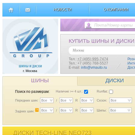
НОВОСТИ
О КОМПАНИИ
КУПИТЬ ШИНЫ И ДИСКИ
Москва
Тел.:
+7 (495) 995-7474
Роз
Тел.: +7 (495) 768-5527
Инт
E-mail:
info@vmauto.ru
Дос
г. Москва
ШИНЫ
ДИСКИ
Поиск по размерам:
Наличие >= 4 шт.:
Runflat:
Передних шин:
Все
/
Все
R
Все
Сезон:
Все
?
Все
/
Все
R
Все
Шипы:
Все
Задних шин:
ДИСКИ TECH-LINE NEO723