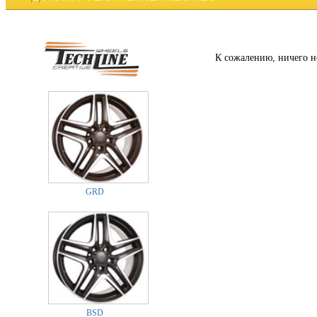
К сожалению, ничего н
GRD
BSD