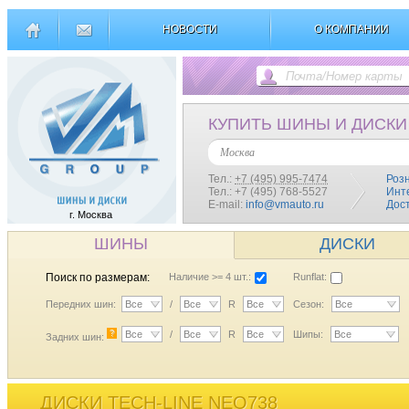
НОВОСТИ
О КОМПАНИИ
КУПИТЬ ШИНЫ И ДИСКИ
Москва
Тел.:
+7 (495) 995-7474
Роз
Тел.: +7 (495) 768-5527
Инт
E-mail:
info@vmauto.ru
Дос
г. Москва
ШИНЫ
ДИСКИ
Поиск по размерам:
Наличие >= 4 шт.:
Runflat:
Передних шин:
Все
/
Все
R
Все
Сезон:
Все
?
Все
/
Все
R
Все
Шипы:
Все
Задних шин:
ДИСКИ TECH-LINE NEO738