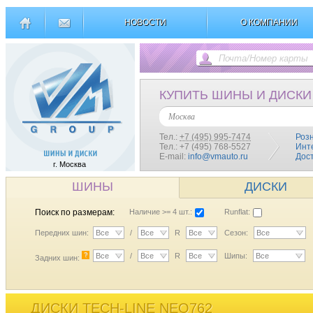
НОВОСТИ
О КОМПАНИИ
КУПИТЬ ШИНЫ И ДИСКИ
Москва
Тел.:
+7 (495) 995-7474
Роз
Тел.: +7 (495) 768-5527
Инт
E-mail:
info@vmauto.ru
Дос
г. Москва
ШИНЫ
ДИСКИ
Поиск по размерам:
Наличие >= 4 шт.:
Runflat:
Передних шин:
Все
/
Все
R
Все
Сезон:
Все
?
Все
/
Все
R
Все
Шипы:
Все
Задних шин:
ДИСКИ TECH-LINE NEO762