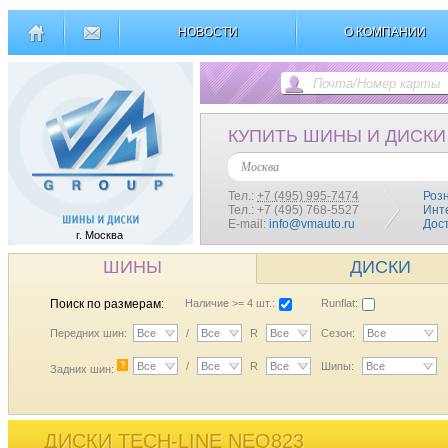
НОВОСТИ
О КОМПАНИИ
КУПИТЬ ШИНЫ И ДИСКИ
Москва
Тел.:
+7 (495) 995-7474
Роз
Тел.: +7 (495) 768-5527
Инт
E-mail:
info@vmauto.ru
Дос
г. Москва
ШИНЫ
ДИСКИ
Поиск по размерам:
Наличие >= 4 шт.:
Runflat:
Передних шин:
Все
/
Все
R
Все
Сезон:
Все
?
Все
/
Все
R
Все
Шипы:
Все
Задних шин:
ДИСКИ TECH-LINE NEO823