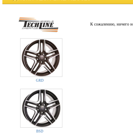
К сожалению, ничего н
GRD
BSD