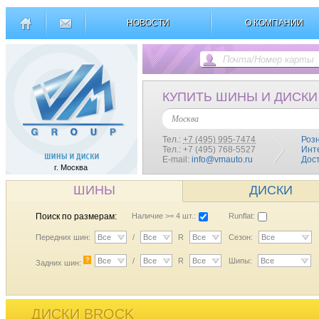
НОВОСТИ
О КОМПАНИИ
КУПИТЬ ШИНЫ И ДИСКИ
Москва
Тел.:
+7 (495) 995-7474
Роз
Тел.: +7 (495) 768-5527
Инт
E-mail:
info@vmauto.ru
Дос
г. Москва
ШИНЫ
ДИСКИ
Поиск по размерам:
Наличие >= 4 шт.:
Runflat:
Передних шин:
Все
/
Все
R
Все
Сезон:
Все
?
Все
/
Все
R
Все
Шипы:
Все
Задних шин:
ДИСКИ BROCK