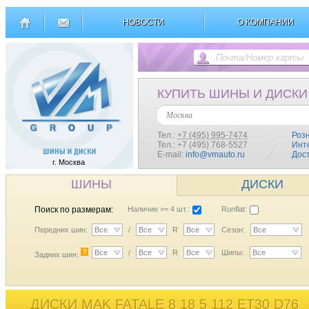
НОВОСТИ
О КОМПАНИИ
КУПИТЬ ШИНЫ И ДИСКИ
Москва
Тел.:
+7 (495) 995-7474
Роз
Тел.: +7 (495) 768-5527
Инт
E-mail:
info@vmauto.ru
Дос
г. Москва
ШИНЫ
ДИСКИ
Поиск по размерам:
Наличие >= 4 шт.:
Runflat:
Передних шин:
Все
/
Все
R
Все
Сезон:
Все
?
Все
/
Все
R
Все
Шипы:
Все
Задних шин:
ДИСКИ MAK FATALE 8 18 5 112 ET30 D76