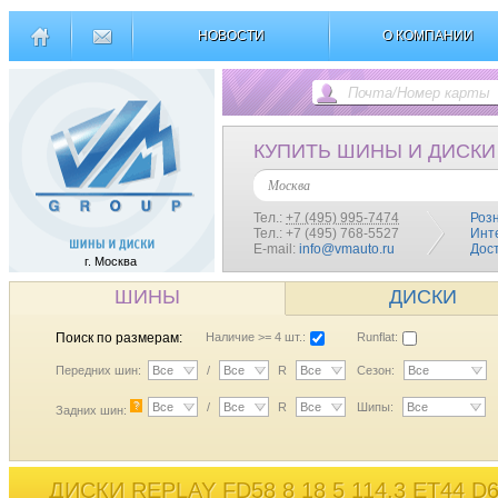
НОВОСТИ
О КОМПАНИИ
КУПИТЬ ШИНЫ И ДИСКИ
Москва
Тел.:
+7 (495) 995-7474
Роз
Тел.: +7 (495) 768-5527
Инт
E-mail:
info@vmauto.ru
Дос
г. Москва
ШИНЫ
ДИСКИ
Поиск по размерам:
Наличие >= 4 шт.:
Runflat:
Передних шин:
Все
/
Все
R
Все
Сезон:
Все
?
Все
/
Все
R
Все
Шипы:
Все
Задних шин:
ДИСКИ REPLAY FD58 8 18 5 114,3 ET44 D6