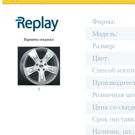
Фирма:
Модель:
Варианты покраски:
Размер:
Цвет:
Способ изгот
Производител
S
Розничная це
Цена со скид
Срок поставк
Наличие, шт.: