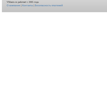
VMauto.ru работает с 2005 года.
О компании
|
Контакты
|
Безопасность платежей