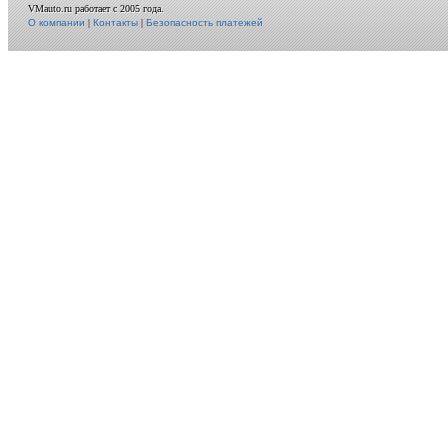
VMauto.ru работает с 2005 года.
О компании
|
Контакты
|
Безопасность платежей