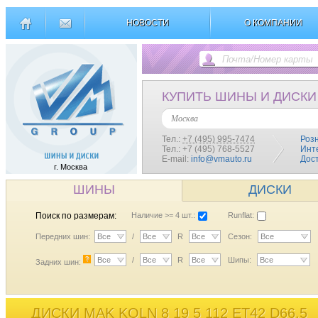
НОВОСТИ
О КОМПАНИИ
КУПИТЬ ШИНЫ И ДИСКИ
Москва
Тел.:
+7 (495) 995-7474
Роз
Тел.: +7 (495) 768-5527
Инт
E-mail:
info@vmauto.ru
Дос
г. Москва
ШИНЫ
ДИСКИ
Поиск по размерам:
Наличие >= 4 шт.:
Runflat:
Передних шин:
Все
/
Все
R
Все
Сезон:
Все
?
Все
/
Все
R
Все
Шипы:
Все
Задних шин:
ДИСКИ MAK KOLN 8 19 5 112 ET42 D66,5