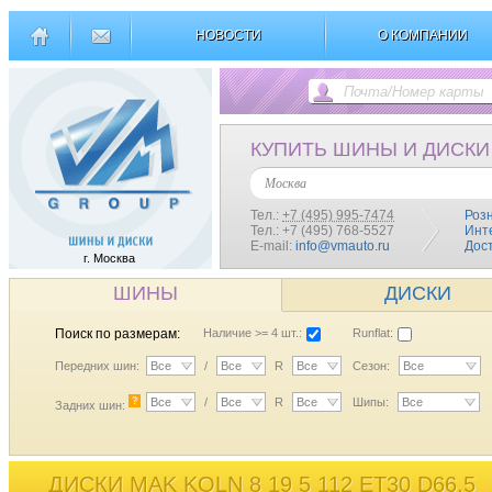
НОВОСТИ
О КОМПАНИИ
КУПИТЬ ШИНЫ И ДИСКИ
Москва
Тел.:
+7 (495) 995-7474
Роз
Тел.: +7 (495) 768-5527
Инт
E-mail:
info@vmauto.ru
Дос
г. Москва
ШИНЫ
ДИСКИ
Поиск по размерам:
Наличие >= 4 шт.:
Runflat:
Передних шин:
Все
/
Все
R
Все
Сезон:
Все
?
Все
/
Все
R
Все
Шипы:
Все
Задних шин:
ДИСКИ MAK KOLN 8 19 5 112 ET30 D66,5