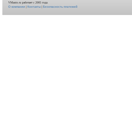
VMauto.ru работает с 2005 года.
О компании
|
Контакты
|
Безопасность платежей