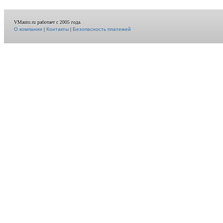
VMauto.ru работает с 2005 года.
О компании
|
Контакты
|
Безопасность платежей