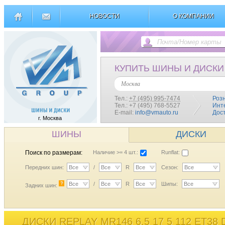
НОВОСТИ
О КОМПАНИИ
КУПИТЬ ШИНЫ И ДИСКИ
Москва
Тел.:
+7 (495) 995-7474
Роз
Тел.: +7 (495) 768-5527
Инт
E-mail:
info@vmauto.ru
Дос
г. Москва
ШИНЫ
ДИСКИ
Поиск по размерам:
Наличие >= 4 шт.:
Runflat:
Передних шин:
Все
/
Все
R
Все
Сезон:
Все
?
Все
/
Все
R
Все
Шипы:
Все
Задних шин:
ДИСКИ REPLAY MR146 6,5 17 5 112 ET38 