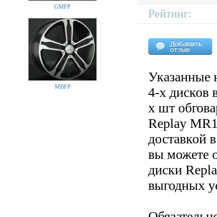
GMFP
Рейтинг:
Указанные 
MBFP
4-х дисков 
х шт обгов
Replay MR14
доставкой в
вы можете 
диски Repla
выгодных у
Обязательн