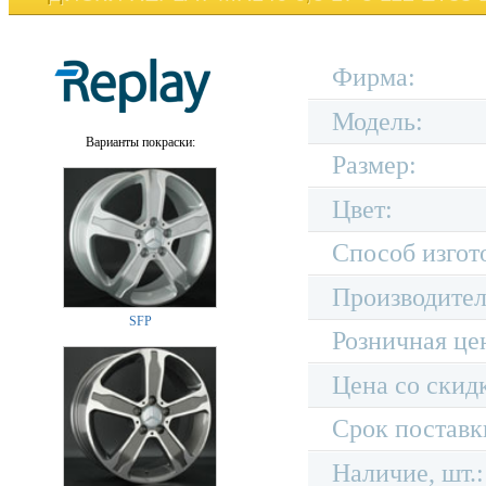
Фирма:
Модель:
Варианты покраски:
Размер:
Цвет:
Способ изгот
Производител
SFP
Розничная це
Цена со скид
Срок поставк
Наличие, шт.: