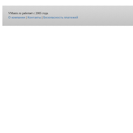
VMauto.ru работает с 2005 года.
О компании
|
Контакты
|
Безопасность платежей