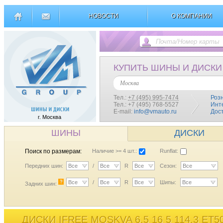
НОВОСТИ
О КОМПАНИИ
КУПИТЬ ШИНЫ И ДИСКИ
Москва
Тел.:
+7 (495) 995-7474
Роз
Тел.: +7 (495) 768-5527
Инт
E-mail:
info@vmauto.ru
Дос
г. Москва
ШИНЫ
ДИСКИ
Поиск по размерам:
Наличие >= 4 шт.:
Runflat:
Передних шин:
Все
/
Все
R
Все
Сезон:
Все
?
Все
/
Все
R
Все
Шипы:
Все
Задних шин:
ДИСКИ IFREE MOSKVA 6,5 16 5 114,3 ET50