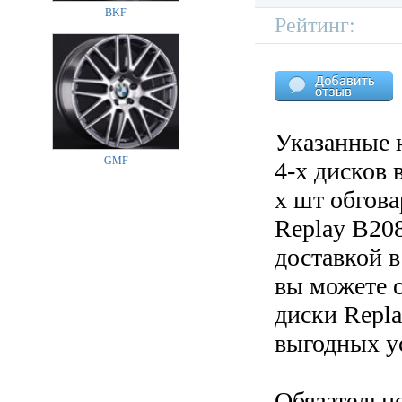
BKF
Рейтинг:
Указанные 
GMF
4-х дисков 
х шт обгов
Replay B208
доставкой в
вы можете 
диски Repla
выгодных у
Обязательн