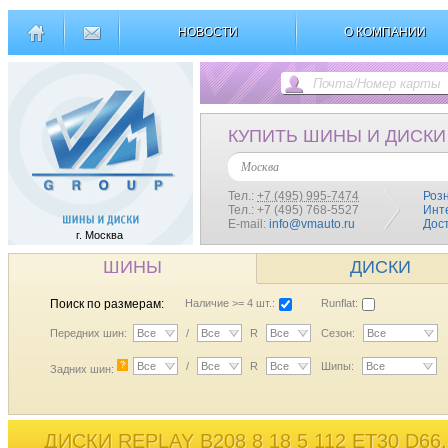
НОВОСТИ
О КОМПАНИИ
КУПИТЬ ШИНЫ И ДИСКИ
Москва
Тел.:
+7 (495) 995-7474
Роз
Тел.: +7 (495) 768-5527
Инт
E-mail:
info@vmauto.ru
Дос
г. Москва
ШИНЫ
ДИСКИ
Поиск по размерам:
Наличие >= 4 шт.:
Runflat:
Передних шин:
Все
/
Все
R
Все
Сезон:
Все
?
Все
/
Все
R
Все
Шипы:
Все
Задних шин:
ДИСКИ REPLAY B208 8 18 5 112 ET30 D66,