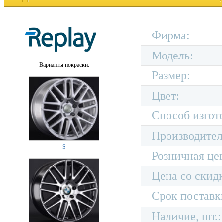
Фирма:
Модель:
Варианты покраски:
Размер:
Цвет:
Способ изгот
Производител
S
Розничная це
Цена со скид
Срок поставк
Наличие, шт.: