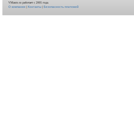
VMauto.ru работает с 2005 года.
О компании
|
Контакты
|
Безопасность платежей